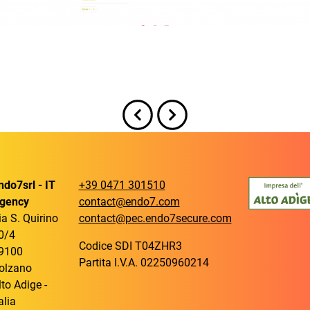
ndo7srl - IT
+39 0471 301510
gency
contact@endo7.com
ia S. Quirino
contact@pec.endo7secure.com
0/4
Codice SDI T04ZHR3
9100
Partita I.V.A. 02250960214
olzano
lto Adige -
alia