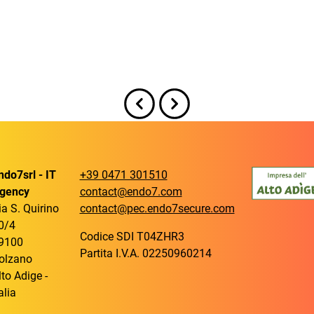
ndo7srl - IT
+39 0471 301510
gency
contact@endo7.com
ia S. Quirino
contact@pec.endo7secure.com
0/4
Codice SDI T04ZHR3
9100
Partita I.V.A. 02250960214
olzano
lto Adige -
alia