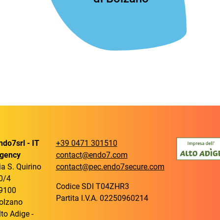
ndo7srl - IT
+39 0471 301510
gency
contact@endo7.com
ia S. Quirino
contact@pec.endo7secure.com
0/4
Codice SDI T04ZHR3
9100
Partita I.V.A. 02250960214
olzano
lto Adige -