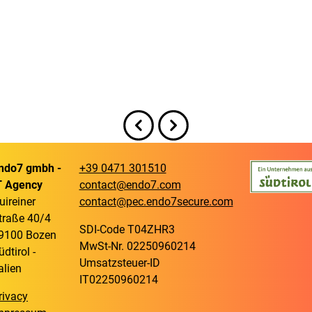
ndo7 gmbh -
+39 0471 301510
T Agency
contact@endo7.com
uireiner
contact@pec.endo7secure.com
traße 40/4
SDI-Code T04ZHR3
9100 Bozen
MwSt-Nr. 02250960214
üdtirol -
Umsatzsteuer-ID
talien
IT02250960214
rivacy