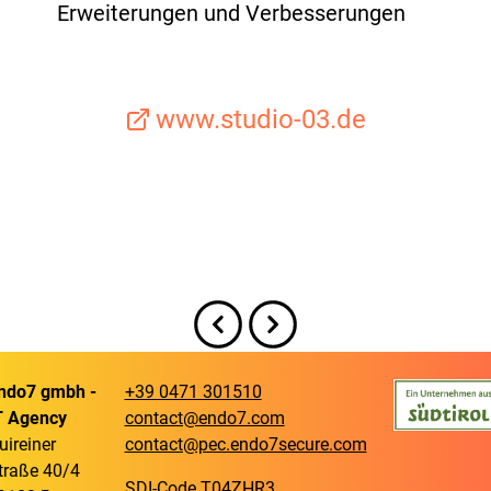
Erweiterungen und Verbesserungen
www.studio-03.de
ndo7 gmbh -
+39 0471 301510
T Agency
contact@endo7.com
uireiner
contact@pec.endo7secure.com
traße 40/4
SDI-Code T04ZHR3