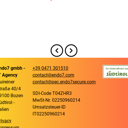
ndo7 gmbh -
+39 0471 301510
T Agency
contact@endo7.com
uireiner
contact@pec.endo7secure.com
traße 40/4
SDI-Code T04ZHR3
9100 Bozen
MwSt-Nr. 02250960214
üdtirol -
Umsatzsteuer-ID
talien
IT02250960214
rivacy
mpressum