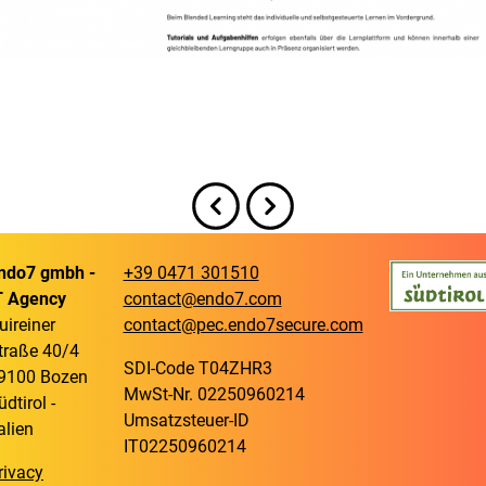
ndo7 gmbh -
+39 0471 301510
T Agency
contact@endo7.com
uireiner
contact@pec.endo7secure.com
traße 40/4
SDI-Code T04ZHR3
9100 Bozen
MwSt-Nr. 02250960214
üdtirol -
Umsatzsteuer-ID
talien
IT02250960214
rivacy